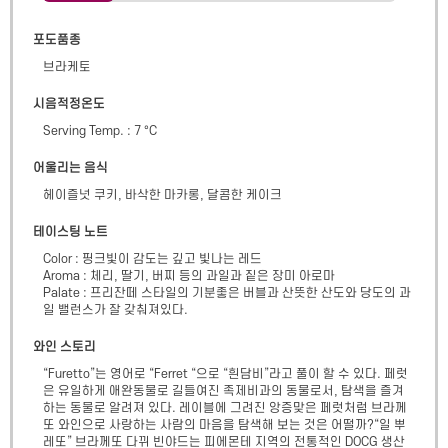
포도품종
브라케토
시음적정온도
Serving Temp. : 7 °C
어울리는 음식
헤이즐넛 쿠키, 바삭한 마카롱, 달콤한 케이크
테이스팅 노트
Color : 핑크빛이 감도는 깊고 빛나는 레드

Aroma : 체리, 딸기, 버찌 등의 과일과 짙은 장미 아로마

Palate : 프리잔떼 스타일의 기분좋은 버블과 산뜻한 산도와 당도의 과
일 밸런스가 잘 갖춰져있다.
와인 스토리
“Furetto”는 영어로 “Ferret “으로 “흰담비”라고 풀이 할 수 있다. 페럿
은 유일하게 애완동물로 길들여진 족제비과의 동물로서, 탐색을 즐겨 
하는 동물로 알려져 있다. 레이블에 그려진 앙증맞은 페럿처럼 브라께
또 와인으로 사랑하는 사람의 마음을 탐색해 보는 것은 어떨까?“일 뿌
레또” 브라께또 다뀌 빈야드는 피에몬테 지역의 전통적인 DOCG 생산