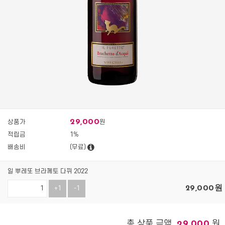
29,000
상품가
원
적립금
1%
배송비
(무료)
일 뿌레또 브라께토 다뀌 2022
29,000
원
+1
-1
총 상품 금액
원
29,000