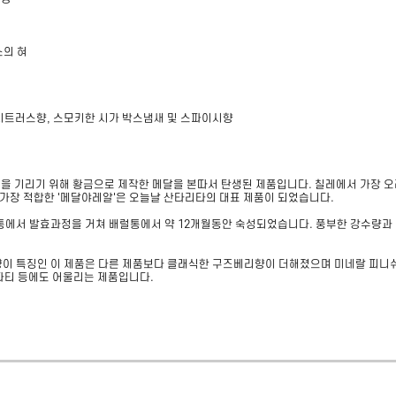
소의 혀
 시트러스향, 스모키한 시가 박스냄새 및 스파이시향

운
업적을 기리기 위해 황금으로 제작한 메달을 본따서 탄생된 제품입니다. 칠레에서 가장 
장 적합한 '메달야레알'은 오늘날 산타리타의 대표 제품이 되었습니다.

 통에서 발효과정을 거쳐 배럴통에서 약 12개월동안 숙성되었습니다. 풍부한 강수량과
이 특징인 이 제품은 다른 제품보다 클래식한 구즈베리향이 더해졌으며 미네랄 피니쉬가
파티 등에도 어울리는 제품입니다.