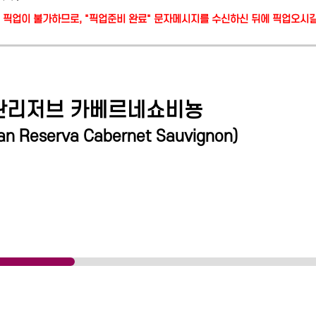
당일 픽업이 불가하므로, "픽업준비 완료" 문자메시지를 수신하신 뒤에 픽업오시
란리저브 카베르네쇼비뇽
ran Reserva Cabernet Sauvignon
)