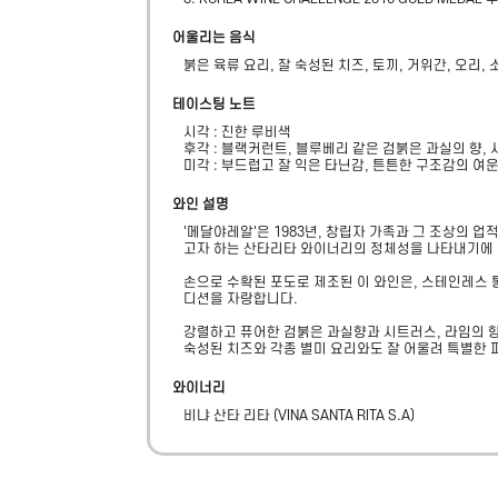
어울리는 음식
붉은 육류 요리, 잘 숙성된 치즈, 토끼, 거위간, 오리, 
테이스팅 노트
시각 : 진한 루비색

후각 : 블랙커런트, 블루베리 같은 검붉은 과실의 향,
미각 : 부드럽고 잘 익은 타닌감, 튼튼한 구조감의 여
와인 설명
'메달야레알'은 1983년, 창립자 가족과 그 조상의 
고자 하는 산타리타 와이너리의 정체성을 나타내기에 가
손으로 수확된 포도로 제조된 이 와인은, 스테인레스
디션을 자랑합니다.

강렬하고 퓨어한 검붉은 과실향과 시트러스, 라임의 향
숙성된 치즈와 각종 별미 요리와도 잘 어울려 특별한 
와이너리
비냐 산타 리타
(
VINA SANTA RITA S.A
)