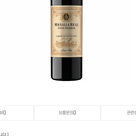
뷰
()
상품문의
()
관련
니다.)