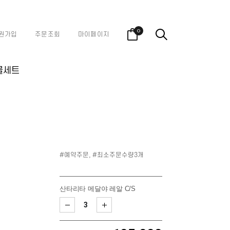
0
원가입
주문조회
마이페이지
물세트
#예약주문, #최소주문수량3개
산타리타 메달야 레알 C/S