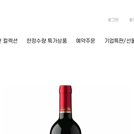
로그인
회
천 컬렉션
한정수량 특가상품
예약주문
기업특판/선