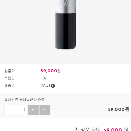
59,000
상품가
원
적립금
1%
배송비
(무료)
올세인츠 루더글렌 머스캣
59,000
원
+1
-1
총 상품 금액
원
59,000