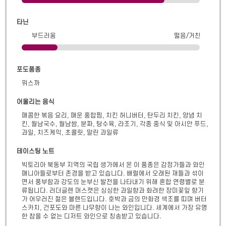
타닌
부드러움
떫음/거친
포도품종
뮈스까
어울리는 음식
매콤한 볶음 요리, 매운 홍합찜, 치킨 허니버터, 탄두리 치킨, 양념 치
킨, 월남국수, 월남쌈, 분짜, 탕수육, 라조기, 각종 중식 및 아시안 푸드,
과일, 치즈케익, 초콜릿, 말린 과일류
테이스팅 노트
빅토리아 북동부 지역의 국립 생가에서 온 이 품종은 감정가들과 와인 
매니아들로부터 존경을 받고 있습니다. 배럴에서 오래된 재들과 섞이
면서 풍부함과 강도의 눈부신 발전을 나타내기 위해 혼합 연령별로 분
류됩니다. 러더글렌 머스캣은 싱싱한 과일향과 화려한 장미꽃잎 향기
가 어우러진 젊은 블렌드입니다. 호박과 금의 만화경 색조를 띠며 버터
스카치, 건포도와 마른 나무향이 나는 와인입니다. 세계에서 가장 유명
한 참을 수 없는 디저트 와인으로 칭송받고 있습니다.