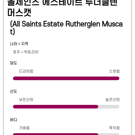
올세인츠 에스테이트 루더글렌
머스캣
(
All Saints Estate Rutherglen Musca
t
)
나라 > 지역
호주
>
빅토리아
당도
드라이함
스윗함
산도
낮은산미
높은산미
바디
가벼움
묵직함