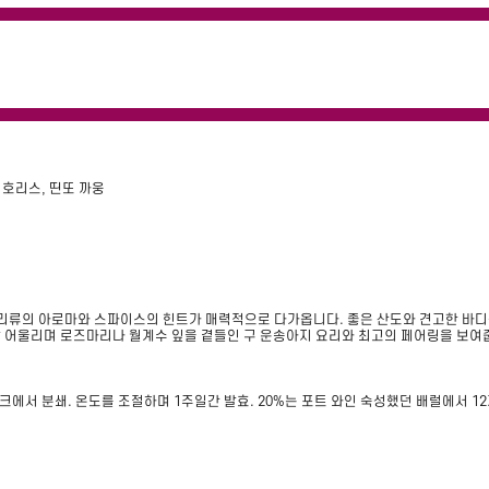
 호리스, 띤또 까웅
베리류의 아로마와 스파이스의 힌트가 매력적으로 다가옵니다. 좋은 산도와 견고한 바디
 잘 어울리며 로즈마리나 월계수 잎을 곁들인 구 운송아지 요리와 최고의 페어링을 보여
서 분쇄. 온도를 조절하며 1주일간 발효. 20%는 포트 와인 숙성했던 배럴에서 12개