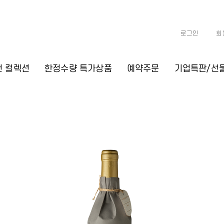
로그인
회
천 컬렉션
한정수량 특가상품
예약주문
기업특판/선