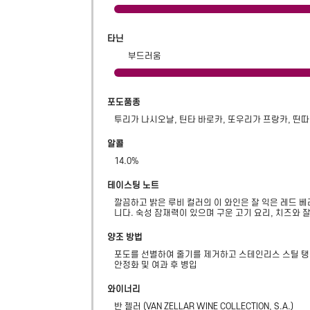
타닌
부드러움
포도품종
투리가 나시오날, 틴타 바로카, 또우리가 프랑카, 띤따
알콜
14.0
%
테이스팅 노트
깔끔하고 밝은 루비 컬러의 이 와인은 잘 익은 레드 
니다. 숙성 잠재력이 있으며 구운 고기 요리, 치즈와
양조 방법
포도를 선별하여 줄기를 제거하고 스테인리스 스틸 탱크에
안정화 및 여과 후 병입
와이너리
반 젤러
(
VAN ZELLAR WINE COLLECTION, S.A.
)