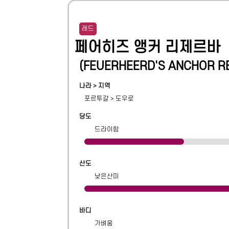
레드
페어히즈 앵커 리제르바
(
FEUERHEERD'S ANCHOR R
나라 > 지역
포르투갈
>
도우로
당도
드라이함
산도
낮은산미
바디
가벼움