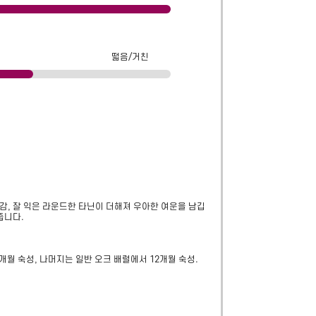
떫음/거친
감, 잘 익은 라운드한 타닌이 더해져 우아한 여운을 남깁
줍니다.
월 숙성, 나머지는 일반 오크 배럴에서 12개월 숙성. 