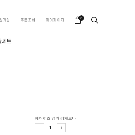
0
원가입
주문조회
마이페이지
물세트
페어히즈 앵커 리제르바