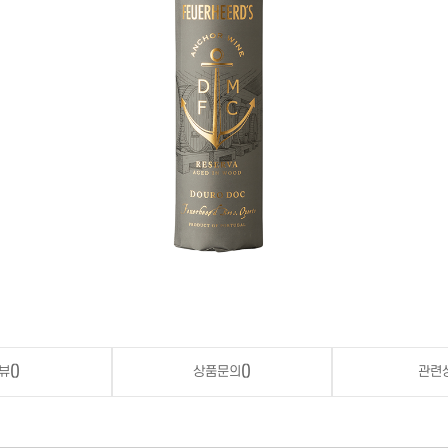
뷰
()
상품문의
()
관련