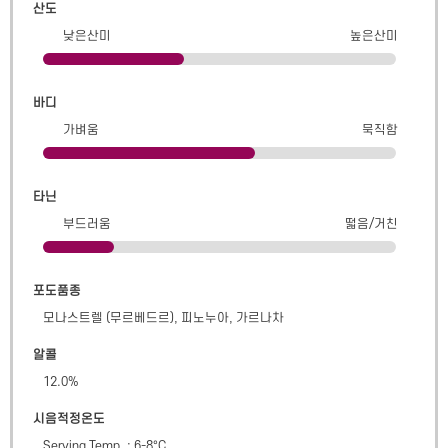
산도
낮은산미
높은산미
바디
가벼움
묵직함
타닌
부드러움
떫음/거친
포도품종
모나스트렐 (무르베드르), 피노누아, 가르나차
알콜
12.0
%
시음적정온도
Serving Temp. : 6-8°C