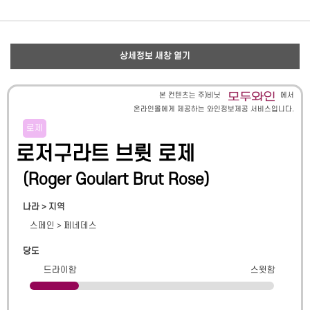
상세정보 새창 열기
본 컨텐츠는 주)비닛
에서
온라인몰에게 제공하는 와인정보제공 서비스입니다.
로제
로저구라트 브륏 로제
(
Roger Goulart Brut Rose
)
나라 > 지역
스페인
>
페네데스
당도
드라이함
스윗함