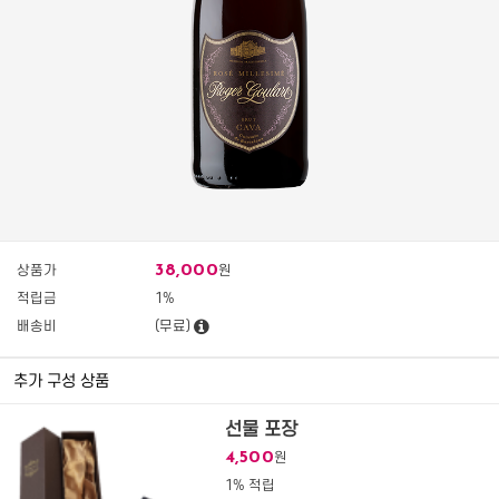
38,000
상품가
원
적립금
1%
배송비
(무료)
추가 구성 상품
선물 포장
4,500
원
1% 적립