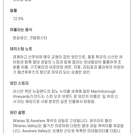
알콜
12.5
%
어울리는 음식
흰살생선, 크림파스타
테이스팅 노트
경쾌하고 산뜻하며 매우 균형이 잡힌 와인으로, 품종 특유의 신선한 허
브향과 함께 열대 과일의 느낌과 밑에 깔리는 미네랄감이 훌륭하게 조
화를 이룸. 구즈베리의 아로마와 레몬, 자몽, 라임꽃과 플라워의 아로마
가 패션후루츠의 향으로 마무리 되는 상쾌한 와인.
와인 스토리
러시안 잭은 뉴질랜드의 피노 누아를 세계에 알린 Martinborough 
Vineyards가 만드는 스핀 오프 브랜드 로 와인의 이름은 '길 위의 신
사'라는 애칭으로 사랑 받았던 실존 인물에서 따왔음.
와인 설명
Wairau 및 Awatere 계곡의 과일로 구성됩니다. 와이라우 밸리
(Wairau Valley)는 활기찬 아로마와 다양한 열대 과일 캐릭터를 제공합
니다. Awatere Valley는 상쾌한 산도와 독특한 미네랄리티를 더합니