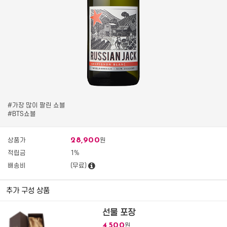
#가장 많이 팔린 쇼블
#BTS쇼블
28,900
상품가
원
적립금
1%
배송비
(무료)
추가 구성 상품
선물 포장
4,500
원