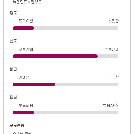
뉴질랜드
>
말보로
당도
드라이함
스윗함
산도
낮은산미
높은산미
바디
가벼움
묵직함
타닌
부드러움
떫음/거친
포도품종
소비뇽 블랑