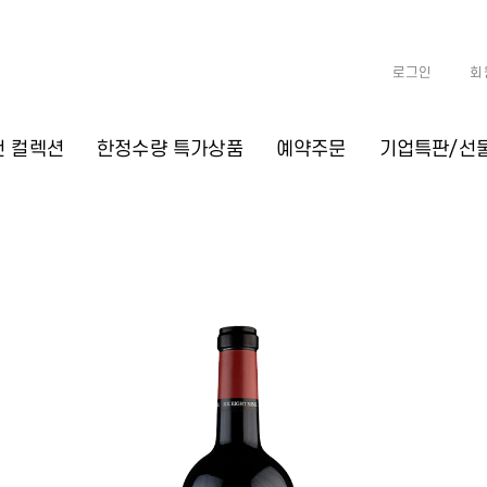
로그인
회
천 컬렉션
한정수량 특가상품
예약주문
기업특판/선