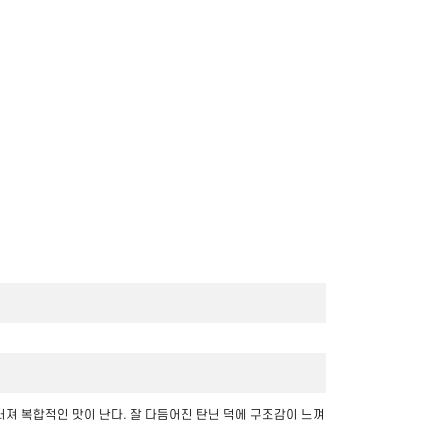
러져 복합적인 맛이 난다. 잘 다듬어진 탄닌 덕에 구조감이 느껴