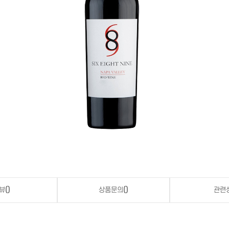
뷰
()
상품문의
()
관련