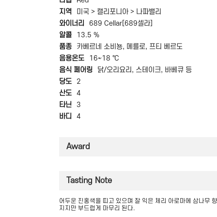
타입
Red
지역
미국 > 캘리포니아 > 나파밸리
와이너리
689 Cellar[689셀라]
알콜
13.5 %
품종
카베르네 소비뇽, 메를로, 프티 베르도
음용온도
16~18 ℃
음식 페어링
닭/오리요리, 스테이크, 바베큐 등
당도
2
산도
4
타닌
3
바디
4
Award
Tasting Note
어두운 진홍색을 띠고 있으며 잘 익은 체리 아로마에 삼나무 향
지지만 부드럽게 마무리 된다.