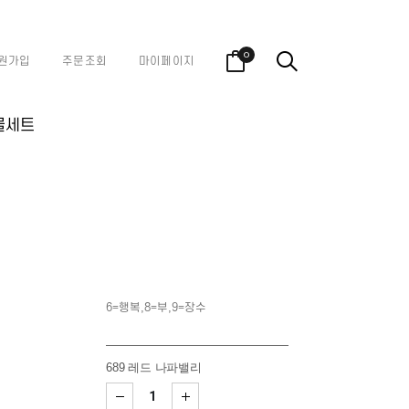
0
원가입
주문조회
마이페이지
물세트
6=행복,8=부,9=장수
689 레드 나파밸리