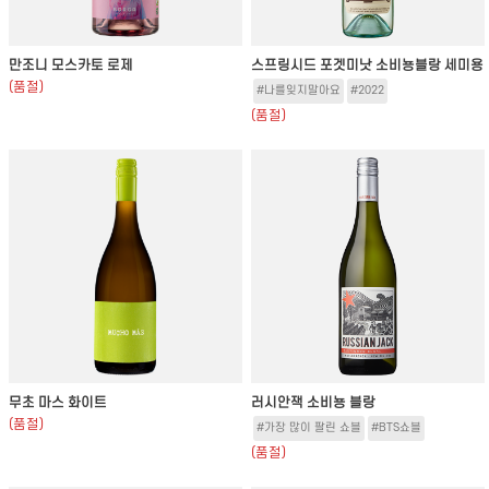
만조니 모스카토 로제
스프링시드 포겟미낫 소비뇽블랑 세미용
(품절)
#나를잊지말아요
#2022
(품절)
무초 마스 화이트
러시안잭 소비뇽 블랑
(품절)
#가장 많이 팔린 쇼블
#BTS쇼블
(품절)