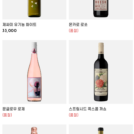
제싸미 유기농 화이트
몬카로 로쏘
33,000
(품절)
문글로우 로제
스프링시드 콕스콤 까쇼
(품절)
(품절)