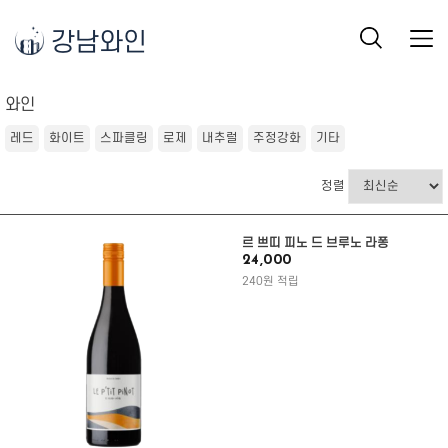
강남와인
와인
레드
화이트
스파클링
로제
내추럴
주정강화
기타
정렬
르 쁘띠 피노 드 브루노 라퐁
24,000
240원 적립