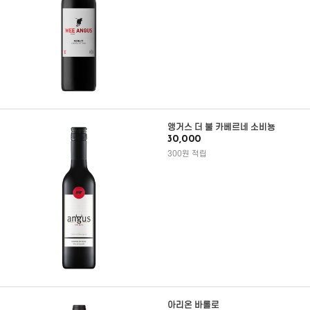
앵거스 더 불 카베르네 소비뇽
30,000
300원 적립
아리온 바롤로