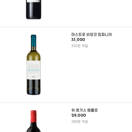
마스트로 비앙코 캄파니아
33,000
330원 적립
위 앵거스 메를로
29,000
290원 적립