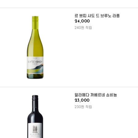
르 쁘띠 샤도 드 브루노 라퐁
24,000
240원 적립
알라메다 까베르네 쇼비뇽
23,000
230원 적립