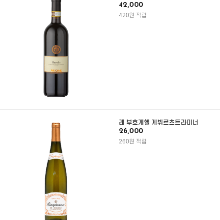
42,000
420원 적립
레 부흐게헬 게뷔르츠트라미너
26,000
260원 적립