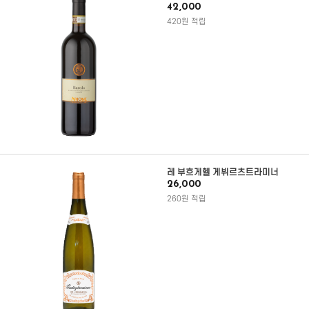
42,000
420원 적립
레 부흐게헬 게뷔르츠트라미너
26,000
260원 적립