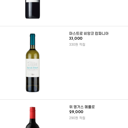
마스트로 비앙코 캄파니아
33,000
330원 적립
위 앵거스 메를로
29,000
290원 적립