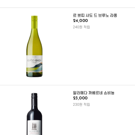
르 쁘띠 샤도 드 브루노 라퐁
24,000
240원 적립
알라메다 까베르네 쇼비뇽
23,000
230원 적립