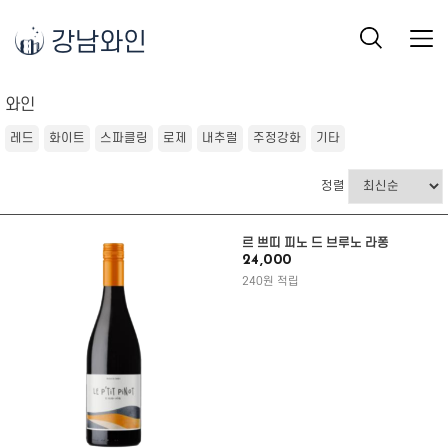
강남와인
와인
레드
화이트
스파클링
로제
내추럴
주정강화
기타
정렬
르 쁘띠 피노 드 브루노 라퐁
24,000
240원 적립