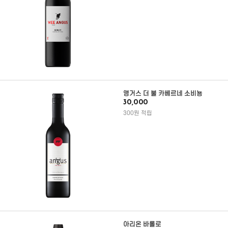
앵거스 더 불 카베르네 소비뇽
30,000
300원 적립
아리온 바롤로