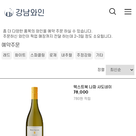
강남와인
좀 더 다양한 품목의 와인을 예약 주문 하실 수 있습니다.
주문하신 와인이 픽업 매장까지 전달 하는데 2~3일 정도 소요됩니다.
예약주문
레드
화이트
스파클링
로제
내추럴
주정강화
기타
정렬
텍스트북 나파 샤도네이
78,000
780원 적립