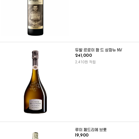
듀발 르로이 팜 드 상파뉴 NV
241,000
2,410원 적립
루이 페드리에 브룻
19,900