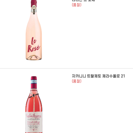
라티잔 르 로제
(품절)
자카니니 트랄체토 체라수올로 21
(품절)