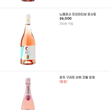
노떼로사 프리미티보 로사토
26,000
260원 적립
로저 구라트 브뤼 코랄 로제
(품절)