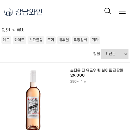
강남와인
와인
로제
레드
화이트
스파클링
로제
내추럴
주정강화
기타
정렬
쇼다운 더 위도우 퀸 화이트 진판델
29,000
290원 적립