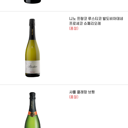
니노 프랑코 루스티코 발도비아데네
프로세코 슈페리오레
(품절)
샤를 클레망 브륏
(품절)