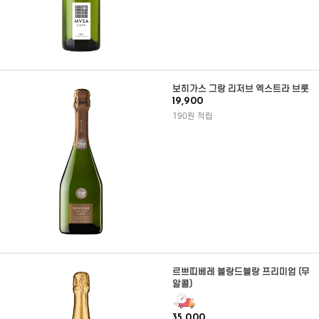
보히가스 그랑 리저브 엑스트라 브룻
19,900
190원 적립
르쁘띠베레 블랑드블랑 프리미엄 (무
알콜)
35,000