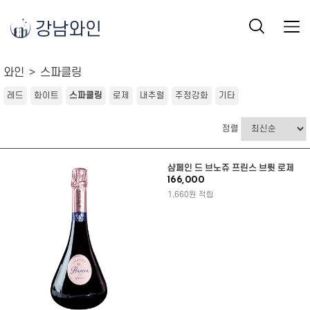
강남와인
와인
스파클링
레드
화이트
스파클링
로제
내추럴
주정강화
기타
정렬
샴페인 드 브노쥬 프린스 브륏 로제
166,000
1,660원 적립