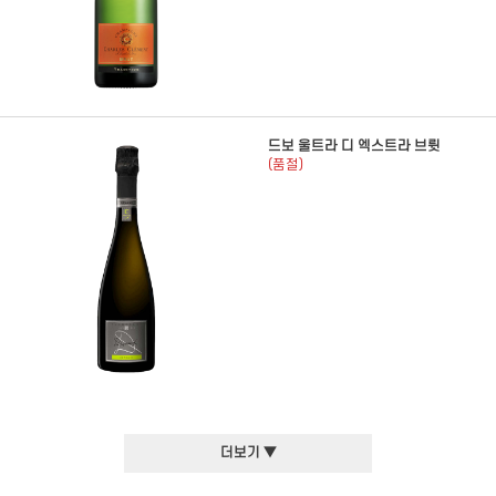
드보 울트라 디 엑스트라 브륏
(품절)
더보기 ▼