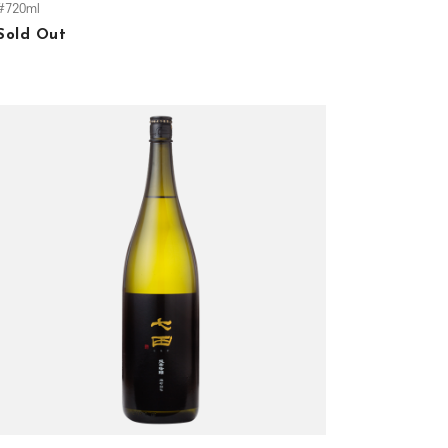
#720ml
Sold Out