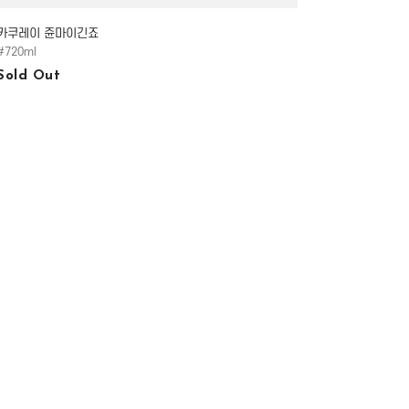
카쿠레이 쥰마이긴죠
#720ml
Sold Out