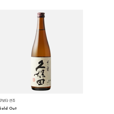
쿠보타 센쥬
Sold Out