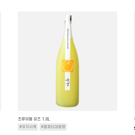
츠루우메 유즈 1.8L
#유자사케
#홈파티대용량