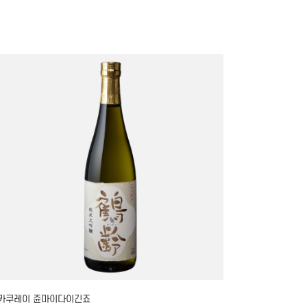
카쿠레이 쥰마이다이긴죠