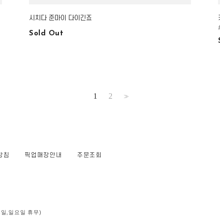
시치다 준마이 다이긴죠
Sold Out
1
2
>>
방침
픽업매장안내
주문조회
 (공휴일,일요일 휴무)