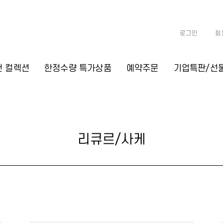
로그인
회
천 컬렉션
한정수량 특가상품
예약주문
기업특판/선
리큐르/사케