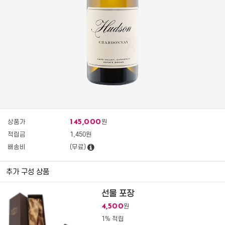
145,000
상품가
원
적립금
1,450원
배송비
(무료)
추가 구성 상품
선물 포장
4,500
원
1% 적립