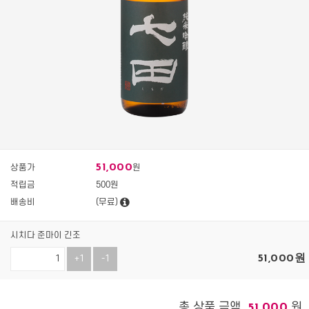
51,000
상품가
원
적립금
500원
배송비
(무료)
시치다 준마이 긴조
51,000
원
+1
-1
총 상품 금액
원
51,000