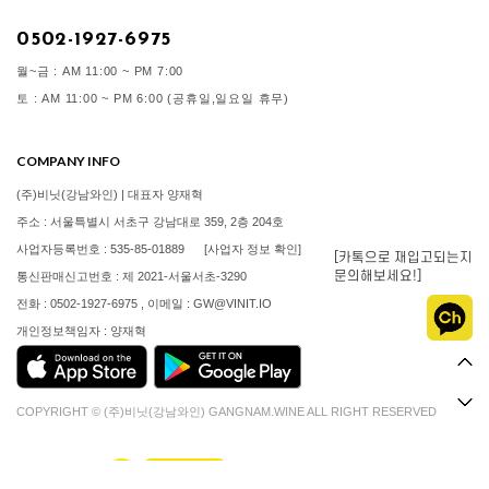
0502-1927-6975
월~금 : AM 11:00 ~ PM 7:00
토 : AM 11:00 ~ PM 6:00 (공휴일,일요일 휴무)
COMPANY INFO
(주)비닛(강남와인) | 대표자 양재혁
주소 : 서울특별시 서초구 강남대로 359, 2층 204호
사업자등록번호 : 535-85-01889
[사업자 정보 확인]
[카톡으로 재입고되는지
문의해보세요!]
통신판매신고번호 : 제 2021-서울서초-3290
전화 : 0502-1927-6975 , 이메일 : GW@VINIT.IO
개인정보책임자 : 양재혁
COPYRIGHT © (주)비닛(강남와인) GANGNAM.WINE ALL RIGHT RESERVED