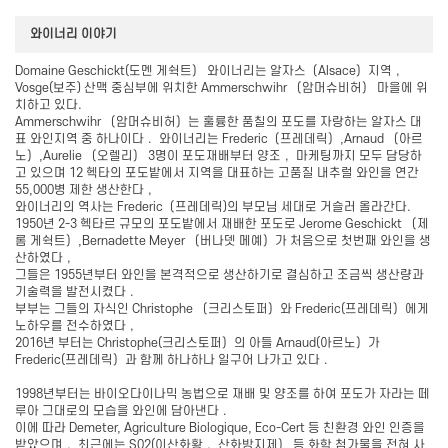
와이너리 이야기
Domaine Geschickt(도멘 게쉭트） 와이너리는 알자스（Alsace）지역，
Vosge(보주) 산맥 중심부에 위치한 Ammerschwihr （암머슈비허） 마을에 위
치하고 있다.
Ammerschwihr （암머슈비허）는 훌륭한 품칠의 포도를 자랑하는 알자스 대
표 와인지역 중 하나이다． 와이너리는 Frederic（프레데릭）,Arnaud （아르
노）,Aurelie （오렐리） 3명이 포도재배부터 양조， 마케팅까지 모두 담당하
고 있으며 12 헥타의 포도밭에서 지역을 대표하는 고품질 내추럴 와인을 연간
55,000병 제한 생산한다，
와이너리의 역사는 Frederic（프레데릭)의 부모님 세대로 거슬러 올라간다.
1950년 2-3 헥타르 규모의 포도밭에서 재배한 포도로 Jerome Geschickt （제
롬 게쉭트）,Bernadette Meyer （버나뎃 메예）가 처음으로 첫번째 와인을 생
산하였다，
그들은 1955년부터 와인을 본격적으로 생산하기로 결심하고 조금씩 생산량과
기술력을 발전시켰다．
부부는 그들의 자식인 Christophe （크리스토퍼）와 Frederic(프레데릭）에게
노하우를 전수하였다，
2016년 부터는 Christophe(크리스토퍼）의 아들 Arnaud(아르노）가
Frederic(프레데릭）과 함께 하나하나 일구어 나가고 있다．
1998년부터는 바이오다이나믹 농법으로 재배 및 양조를 하여 포도가 자라는 떼
루아 그대로의 모습을 와인에 담아낸다．
이에 따라 Demeter, Agriculture Biologique, Eco-Cert 등 친환경 와인 인증을
받았으며， 최근에는 S02(이산화황， 산화방지제） 등 화학 첨가물을 전혀 사