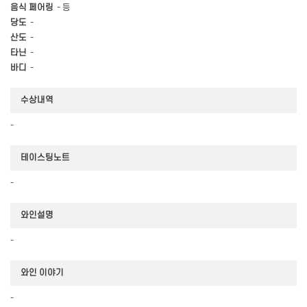
음식 페어링
- 등
당도
-
산도
-
타닌
-
바디
-
수상내역
-
테이스팅노트
-
와인설명
-
와인 이야기
-