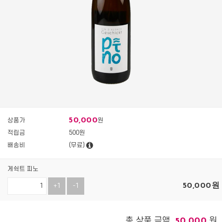
50,000
상품가
원
적립금
500원
배송비
(무료)
게쉭트 피노
50,000
원
+1
-1
총 상품 금액
원
50,000