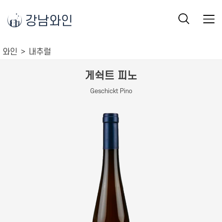
강남와인
와인
내추럴
게쉭트 피노
Geschickt Pino