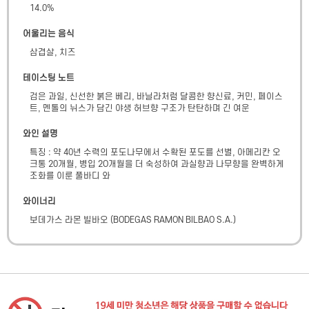
14.0
%
어울리는 음식
삼겹살, 치즈
테이스팅 노트
검은 과일, 신선한 붉은 베리, 바닐라처럼 달콤한 향신료, 커민, 페이스
트, 멘톨의 뉘스가 담긴 야생 허브향 구조가 탄탄하며 긴 여운
와인 설명
특징 : 약 40년 수력의 포도나무에서 수확된 포도를 선별, 아메리칸 오
크통 20개월, 병입 2O개월을 더 숙성하여 과실향과 나무향을 완벽하게 
조화를 이룬 풀바디 와
와이너리
보데가스 라몬 빌바오
(
BODEGAS RAMON BILBAO S.A.
)