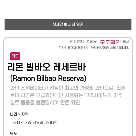
상세정보 새창 열기
본 컨텐츠는 주)비닛
에서
온라인몰에게 제공하는 와인정보제공 서비스입니다.
레드
리몬 빌바오 레세르바
(
Ramon Bilbao Reserva
)
와인 스펙테이터가 선정한 최고의 가성비 와인으로, 리제
르바 라인은 고급와인에만 사용되는 그라시아노와 마주
엘로 품종을 블랜딩하여 만든 와인
나라 > 지역
스페인
>
라 리오하 (스페인)
당도