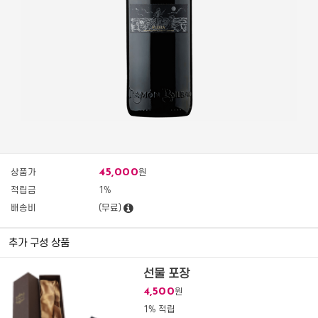
45,000
상품가
원
적립금
1%
배송비
(무료)
추가 구성 상품
선물 포장
4,500
원
1% 적립