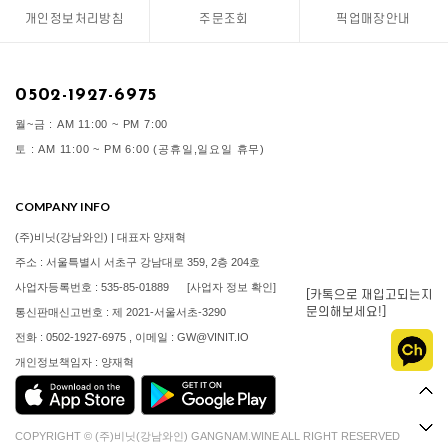
개인정보처리방침
주문조회
픽업매장안내
0502-1927-6975
월~금 : AM 11:00 ~ PM 7:00
토 : AM 11:00 ~ PM 6:00 (공휴일,일요일 휴무)
COMPANY INFO
(주)비닛(강남와인) | 대표자 양재혁
주소 : 서울특별시 서초구 강남대로 359, 2층 204호
사업자등록번호 : 535-85-01889
[사업자 정보 확인]
[카톡으로 재입고되는지
문의해보세요!]
통신판매신고번호 : 제 2021-서울서초-3290
전화 : 0502-1927-6975 , 이메일 : GW@VINIT.IO
개인정보책임자 : 양재혁
COPYRIGHT © (주)비닛(강남와인) GANGNAM.WINE ALL RIGHT RESERVED