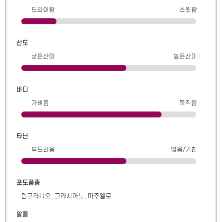
드라이함
스윗함
산도
낮은산미
높은산미
바디
가벼움
묵직함
타닌
부드러움
떫음/거친
포도품종
템프라니오, 그라시아노, 마주엘로
알콜