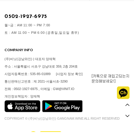
0502-1927-6975
월~금 : AM 11:00 ~ PM 7:00
토 : AM 11:00 ~ PM 6:00 (공휴일,일요일 휴무)
COMPANY INFO
(주)비닛(강남와인) | 대표자 양재혁
주소 : 서울특별시 서초구 강남대로 359, 2층 204호
사업자등록번호 : 535-85-01889
[사업자 정보 확인]
[카톡으로 재입고되는지
문의해보세요!]
통신판매신고번호 : 제 2021-서울서초-3290
전화 : 0502-1927-6975 , 이메일 : GW@VINIT.IO
개인정보책임자 : 양재혁
COPYRIGHT © (주)비닛(강남와인) GANGNAM.WINE ALL RIGHT RESERVED