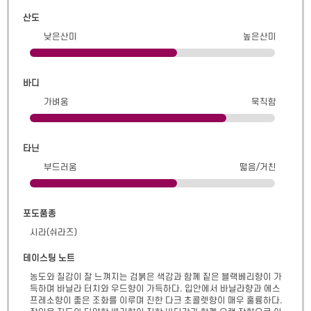
산도
낮은산미
높은산미
바디
가벼움
묵직함
타닌
부드러움
떫음/거친
포도품종
시라(쉬라즈)
테이스팅 노트
농도와 질감이 잘 느껴지는 검붉은 색감과 함께 짙은 블랙베리향이 가
득하며 바닐라 터치와 우드향이 가득하다. 입안에서 바닐라향과 에스
프레소향이 좋은 조화를 이루며 진한 다크 초콜렛향이 매우 훌륭하다. 