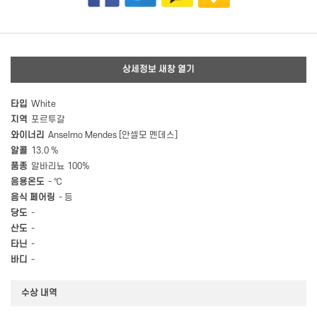
상세정보 새창 열기
타입
White
지역
포르투갈
와이너리
Anselmo Mendes [안셀모 멘데스]
알콜
13.0 %
품종
알바리뇨 100%
음용온도
- ℃
음식 페어링
- 등
당도
-
산도
-
타닌
-
바디
-
수상 내역