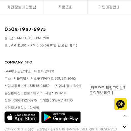
개인정보처리방침
주문조회
픽업매장안내
0502-1927-6975
월~금 : AM 11:00 ~ PM 7:00
토 : AM 11:00 ~ PM 6:00 (공휴일,일요일 휴무)
COMPANY INFO
(주)비닛(강남와인) | 대표자 양재혁
주소 : 서울특별시 서초구 강남대로 359, 2층 204호
사업자등록번호 : 535-85-01889
[사업자 정보 확인]
[카톡으로 재입고되는지
문의해보세요!]
통신판매신고번호 : 제 2021-서울서초-3290
전화 : 0502-1927-6975 , 이메일 : GW@VINIT.IO
개인정보책임자 : 양재혁
COPYRIGHT © (주)비닛(강남와인) GANGNAM.WINE ALL RIGHT RESERVED