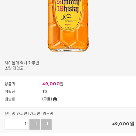
하이볼에 역시 카쿠빈
소량 재입고
49,000
상품가
원
적립금
1%
배송비
(무료)
산토리 카쿠빈 (가쿠빈) 위스키
49,000
원
+1
-1