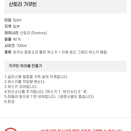
산토리 가쿠빈
타입
Spirit
지역
일본
와이너리
산토리 (Suntory)
알콜
40 %
사이즈
700ml
종류
하쿠슈 증류소의 몰트 위스키 + 자체 생산 그레인 위스키 배합
카쿠빈 하이볼 만들기
1.글라스에 얼음을 가득 넣어 차게합니다.
2.위스키를 적당량 붓는다.
3.위스키 섞어합니다.
4.탄산소다를 추가합니다. (위스키 1 : 탄산소다 3 ～ 4)
5.머들러 등으로 1 번 섞어합니다.（레몬사용도 좋습니다）
6.완성