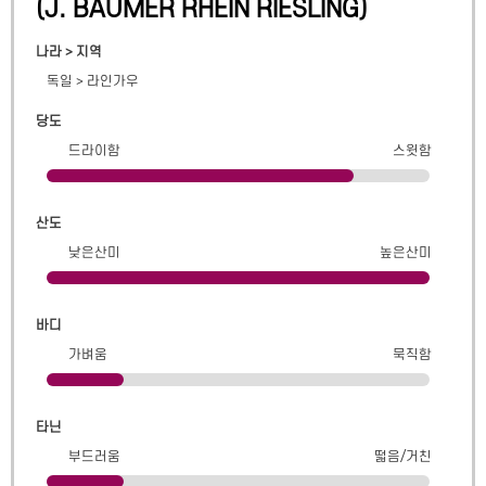
(
J. BAUMER RHEIN RIESLING
)
나라 > 지역
독일
>
라인가우
당도
드라이함
스윗함
산도
낮은산미
높은산미
바디
가벼움
묵직함
타닌
부드러움
떫음/거친