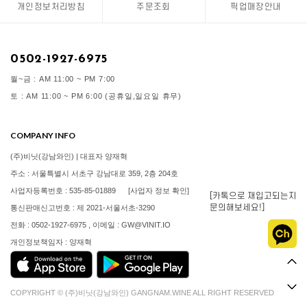
개인정보처리방침
주문조회
픽업매장안내
0502-1927-6975
월~금 : AM 11:00 ~ PM 7:00
토 : AM 11:00 ~ PM 6:00 (공휴일,일요일 휴무)
COMPANY INFO
(주)비닛(강남와인) | 대표자 양재혁
주소 : 서울특별시 서초구 강남대로 359, 2층 204호
사업자등록번호 : 535-85-01889
[사업자 정보 확인]
[카톡으로 재입고되는지
문의해보세요!]
통신판매신고번호 : 제 2021-서울서초-3290
전화 : 0502-1927-6975 , 이메일 : GW@VINIT.IO
개인정보책임자 : 양재혁
COPYRIGHT © (주)비닛(강남와인) GANGNAM.WINE ALL RIGHT RESERVED