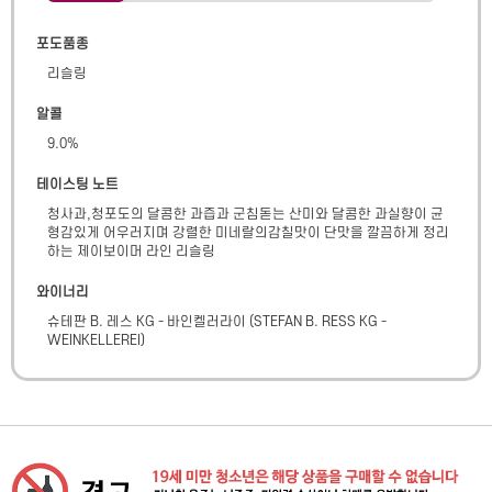
포도품종
리슬링
알콜
9.0
%
테이스팅 노트
청사과,청포도의 달콤한 과즙과 군침돋는 산미와 달콤한 과실향이 균
형감있게 어우러지며 강렬한 미네랄의감칠맛이 단맛을 깔끔하게 정리
하는 제이보이머 라인 리슬링
와이너리
슈테판 B. 레스 KG - 바인켈러라이
(
STEFAN B. RESS KG -
WEINKELLEREI
)