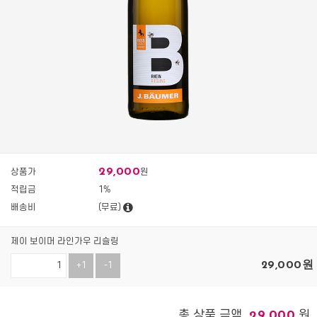
29,000
상품가
원
적립금
1%
배송비
(무료)
제이 보이머 라인가우 리슬링
29,000
원
+1
-1
총 상품 금액
원
29,000