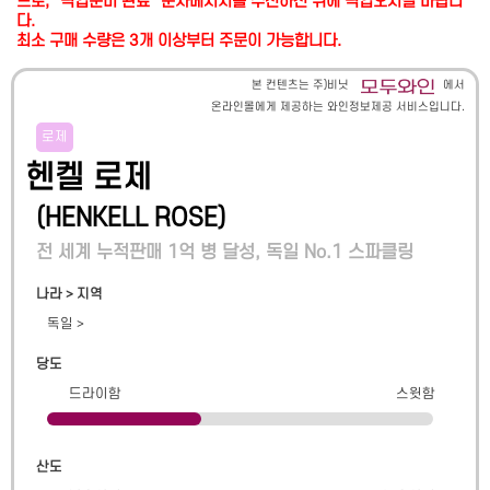
므로, "픽업준비 완료" 문자메시지를 수신하신 뒤에 픽업오시길 바랍니
다.
최소 구매 수량은 3개 이상부터 주문이 가능합니다.
본 컨텐츠는 주)비닛
에서
온라인몰에게 제공하는 와인정보제공 서비스입니다.
로제
헨켈 로제
(
HENKELL ROSE
)
전 세계 누적판매 1억 병 달성, 독일 No.1 스파클링
나라 > 지역
독일
>
당도
드라이함
스윗함
산도