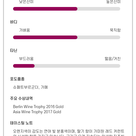
낮은산미
높은산미
바디
가벼움
묵직함
타닌
부드러움
떫음/거친
포도품종
슈페트부르군더, 가메
주요 수상내역
Berlin Wine Trophy 2016 Gold

Asia Wine Trophy 2017 Gold
테이스팅 노트
오렌지색이 감도는 연어 빛 분홍색이며, 딸기 향이 가미된 레드 커런트