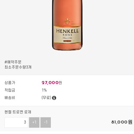
#예약주문
최소주문수량3개
27,000
상품가
원
적립금
1%
배송비
(무료)
헨켈 트로켄 로제
81,000
원
+1
-1