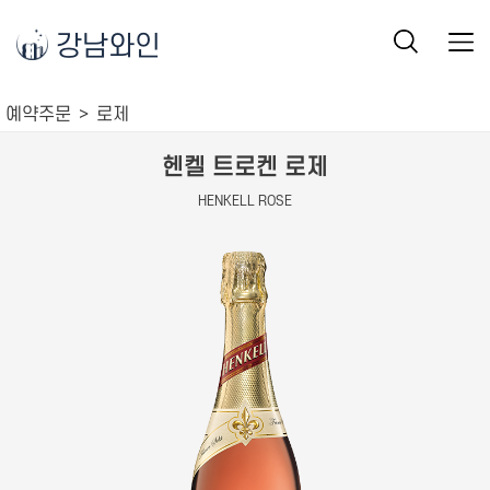
강남와인
예약주문
로제
헨켈 트로켄 로제
HENKELL ROSE