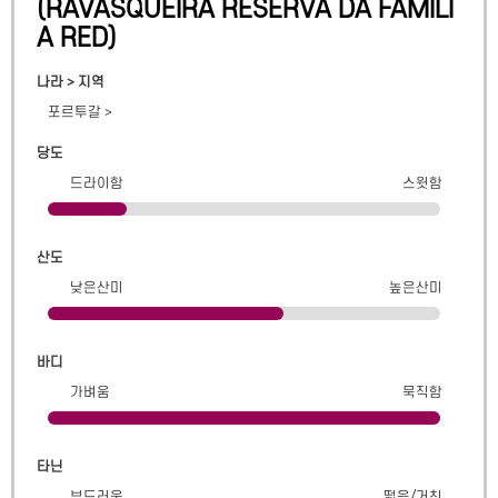
(
RAVASQUEIRA RESERVA DA FAMILI
A RED
)
나라 > 지역
포르투갈
>
당도
드라이함
스윗함
산도
낮은산미
높은산미
바디
가벼움
묵직함
타닌
부드러움
떫음/거친