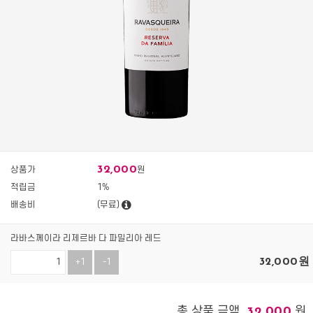
32,000
상품가
원
적립금
1%
배송비
(무료)
라바스께이라 리제르바 다 파밀리아 레드
32,000
원
+1
-1
총 상품 금액
원
32,000