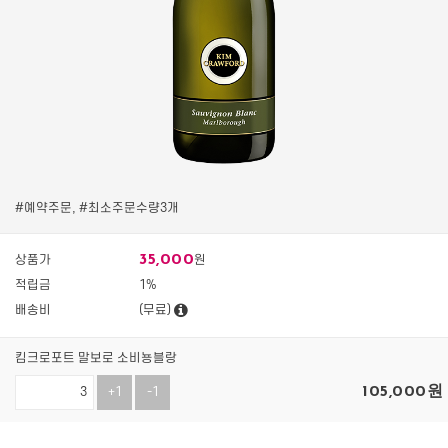
#예약주문, #최소주문수량3개
35,000
상품가
원
적립금
1%
배송비
(무료)
킴크로포트 말보로 소비뇽블랑
105,000
원
+1
-1