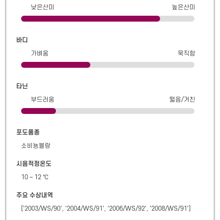
낮은산미
높은산미
바디
가벼움
묵직함
타닌
부드러움
떫음/거친
포도품종
소비뇽블랑
시음적정온도
10 ~ 12 ℃
주요 수상내역
['2003/WS/90', '2004/WS/91', '2006/WS/92', '2008/WS/91']