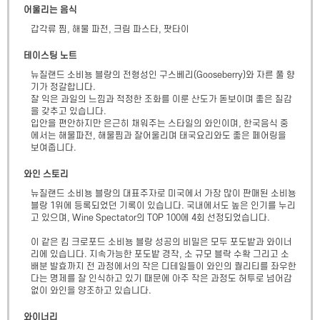
어울리는 음식
갑각류 찜, 해물 파전, 크림 파스타, 팟타이
테이스팅 노트
뉴질랜드 소비뇽 블랑의 전형성인 구스베리(Gooseberry)와 자른 풀 향
기가 정갈합니다. 

잘 익은 과일의 느낌과 적정한 조화를 이룬 산도가 돋보이며 좋은 질감
을 갖추고 있습니다. 

입안을 편안하지만 은근히 채워주는 스타일의 와인이며, 한국음식 중
에서는 해물파전, 해물찜과 잘어울리며 태국요리와도 좋은 페어링을 
보여줍니다.
와인 스토리
뉴질랜드 소비뇽 블랑의 대표주자로 미국에서 가장 많이 판매된 소비뇽 
블랑 1위에 등록되었던 기록이 있습니다. 국내에서도 높은 인기를 누리
고 있으며, Wine Spectator의 TOP 100에 4회 선정되었습니다.

이 같은 킴 크로포드 소비뇽 블랑 성공의 비밀은 모두 포도밭과 와이너
리에 있습니다. 지속가능한 포도밭 경작, 소 규모 블락 수확 그리고 소 
배분 발효까지 전 과정에서의 작은 디테일들이 와인의 퀄리티를 좌우한
다는 명제를 잘 인식하고 있기 때문에 아주 작은 과정도 허투로 넘어감 
없이 와인을 양조하고 있습니다.
와이너리