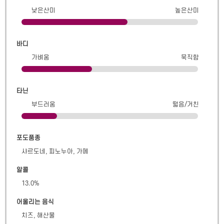
낮은산미
높은산미
바디
가벼움
묵직함
타닌
부드러움
떫음/거친
포도품종
샤르도네, 피노누아, 가메
알콜
13.0
%
어울리는 음식
치즈, 해산물