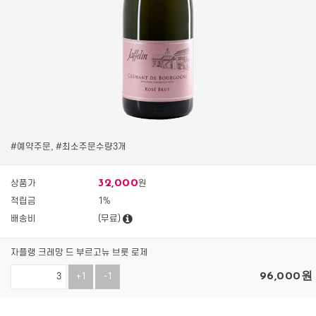
#예약주문, #최소주문수량3개
32,000
상품가
원
적립금
1%
배송비
(무료)
자플랭 크레망 드 부르고뉴 브룻 로제
96,000
원
+1
-1