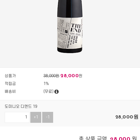
28,000
상품가
38,000원
원
적립금
1%
배송비
(무료)
도미니오 디엔드 19
28,000
원
+1
-1
총 상품 금액
원
28,000