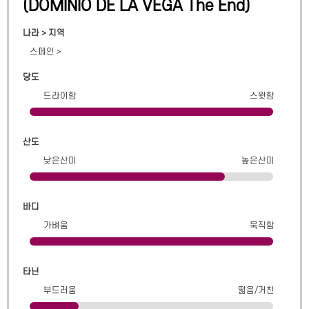
(
DOMINIO DE LA VEGA The End
)
나라 > 지역
스페인
>
당도
드라이함
스윗함
산도
낮은산미
높은산미
바디
가벼움
묵직함
타닌
부드러움
떫음/거친