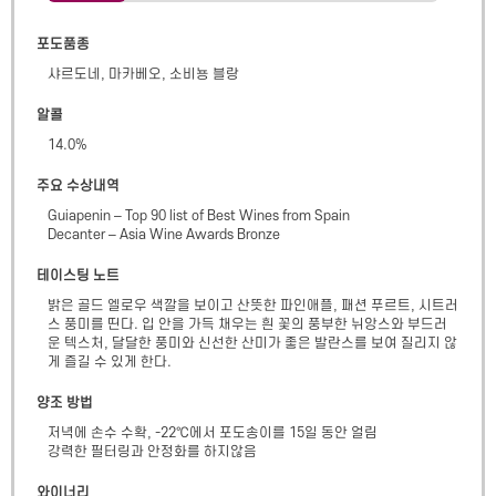
포도품종
샤르도네, 마카베오, 소비뇽 블랑
알콜
14.0
%
주요 수상내역
Guiapenin – Top 90 list of Best Wines from Spain 

Decanter – Asia Wine Awards Bronze
테이스팅 노트
밝은 골드 엘로우 색깔을 보이고 산뜻한 파인애플, 패션 푸르트, 시트러
스 풍미를 띤다. 입 안을 가득 채우는 흰 꽃의 풍부한 뉘앙스와 부드러
운 텍스처, 달달한 풍미와 신선한 산미가 좋은 발란스를 보여 질리지 않
게 즐길 수 있게 한다.
양조 방법
저녁에 손수 수확, -22℃에서 포도송이를 15일 동안 얼림

강력한 필터링과 안정화를 하지않음
와이너리