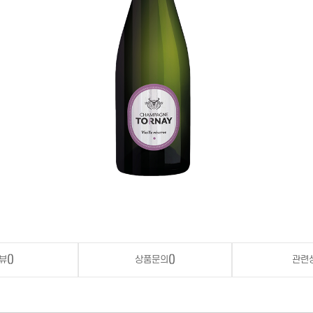
뷰
()
상품문의
()
관련