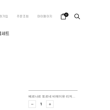
0
원가입
주문조회
마이페이지
물세트
베르나르 토르네 비에이유 리저브 브뤼