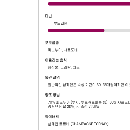
타닌
부드러움
포도품종
피노누아, 샤르도네
어울리는 음식
해산물, 그라탕, 치즈
와인 설명
일반적인 샴페인은 숙성 기간이 30~36개월이지만 이
양조 방법
70% 피노누아 (부지, 투르쉬르마른 등), 30% 샤르도네
리저브 비율 30%, 리 숙성 72개월
와이너리
샴페인 토르네
(
CHAMPAGNE TORNAY
)