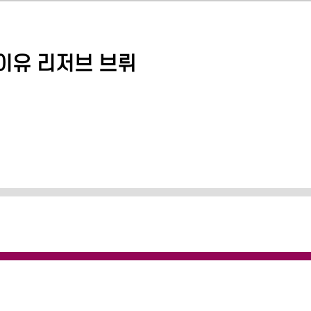
이유 리저브 브뤼