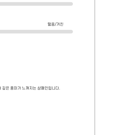
떫음/거친
보다 깊은 풍미가 느껴지는 샴페인입니다.