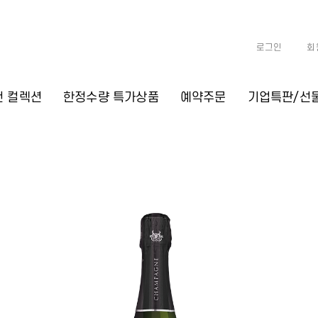
로그인
회
천 컬렉션
한정수량 특가상품
예약주문
기업특판/선