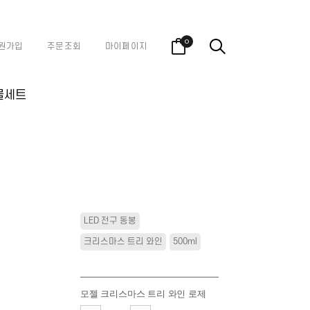
0
원가입
주문조회
마이페이지
물세트
LED 전구 동봉
크리스마스 트리 와인
500ml
모젤 크리스마스 트리 와인 로제