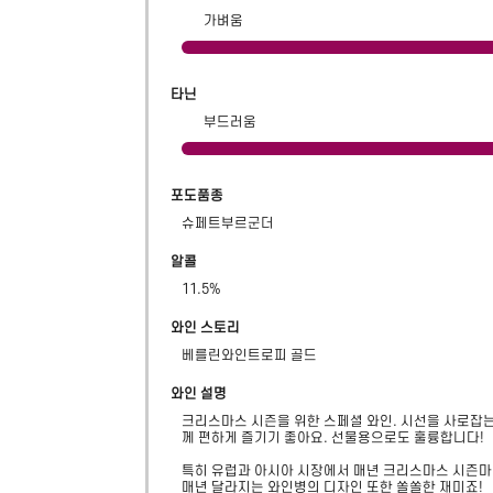
가벼움
타닌
부드러움
포도품종
슈페트부르군더
알콜
11.5
%
와인 스토리
베를린와인트로피 골드
와인 설명
크리스마스 시즌을 위한 스페셜 와인. 시선을 사로잡는
께 편하게 즐기기 좋아요. 선물용으로도 훌륭합니다!

특히 유럽과 아시아 시장에서 매년 크리스마스 시즌마
매년 달라지는 와인병의 디자인 또한 쏠쏠한 재미죠!
