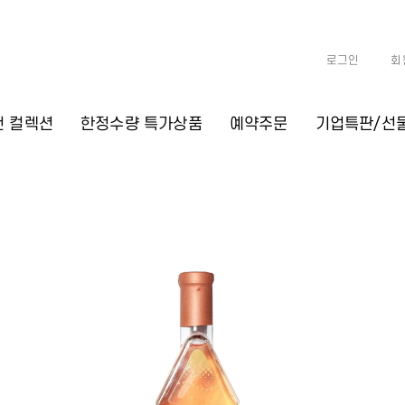
로그인
회
천 컬렉션
한정수량 특가상품
예약주문
기업특판/선