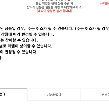
뷰
()
상품문의
()
관련