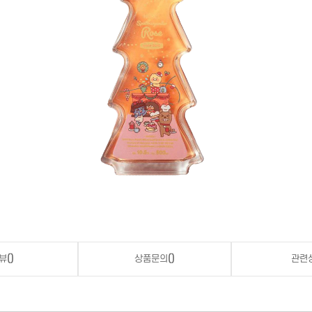
뷰
()
상품문의
()
관련