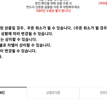
뷰
()
상품문의
()
관련