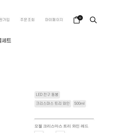
0
원가입
주문조회
마이페이지
물세트
LED 전구 동봉
크리스마스 트리 와인
500ml
모젤 크리스마스 트리 와인 레드