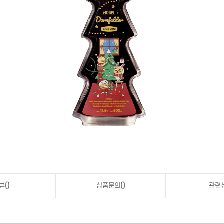
뷰
()
상품문의
()
관련