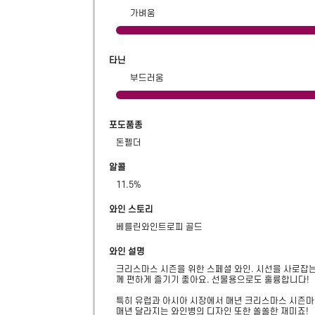
가벼움
타닌
부드러움
포도품종
돈펠더
알콜
11.5
%
와인 스토리
베를린와인트로피 골드
와인 설명
크리스마스 시즌을 위한 스페셜 와인. 시선을 사로잡는
께 편하게 즐기기 좋아요. 선물용으로도 훌륭합니다!

특히 유럽과 아시아 시장에서 매년 크리스마스 시즌마
매년 달라지는 와인병의 디자인 또한 쏠쏠한 재미죠!
