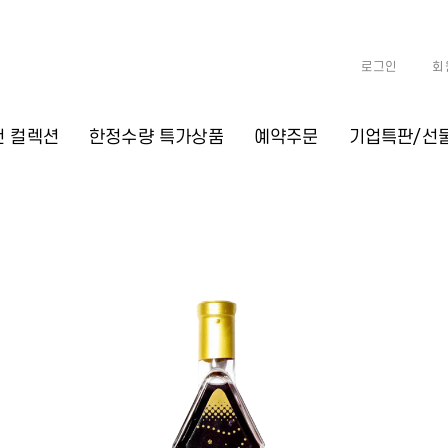
로그인
회
천 컬렉션
한정수량 특가상품
예약주문
기업특판/선