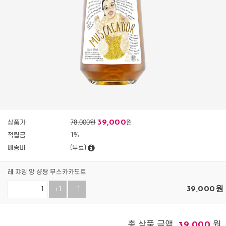
39,000
상품가
78,000원
원
적립금
1%
배송비
(무료)
레 쟈뎅 앙 샹탕 무스카카도르
39,000
원
+1
-1
총 상품 금액
원
39,000