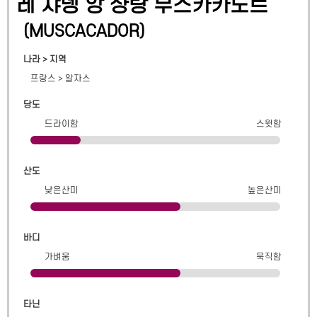
레 쟈뎅 앙 샹탕 무스카카도르
(
MUSCACADOR
)
나라 > 지역
프랑스
>
알자스
당도
드라이함
스윗함
산도
낮은산미
높은산미
바디
가벼움
묵직함
타닌