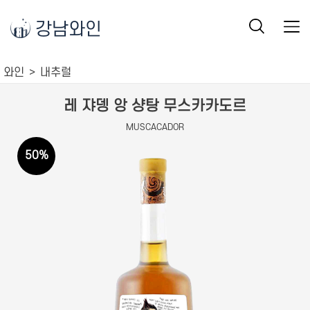
강남와인
와인
내추럴
레 쟈뎅 앙 샹탕 무스카카도르
MUSCACADOR
50
%