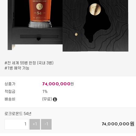
#전 세계 55병 한정 (국내 3병)
#1병 예약 가능
74,000,000
상품가
원
적립금
1%
배송비
(무료)
로크로몬드 54년
74,000,000
원
+1
-1