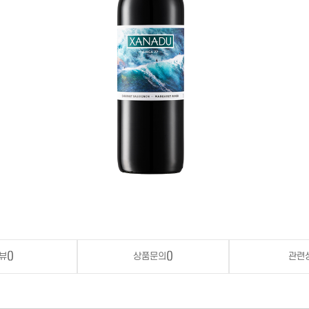
뷰
()
상품문의
()
관련