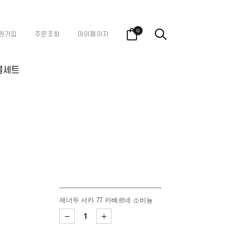
0
원가입
주문조회
마이페이지
물세트
제너두 서카 77 카베르네 소비뇽