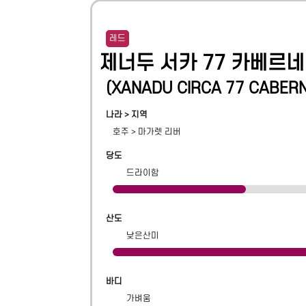
레드
제너두 서카 77 카베르
(
XANADU CIRCA 77 CABER
나라 > 지역
호주
>
마가렛 리버
당도
드라이함
산도
낮은산미
바디
가벼움