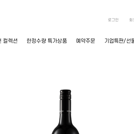
로그인
회
천 컬렉션
한정수량 특가상품
예약주문
기업특판/선