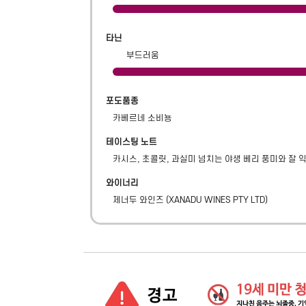
타닌
부드러움
포도품종
카베르네 소비뇽
테이스팅 노트
카시스, 초콜릿, 과실미 넘치는 야생 베리 풍미와 잘 
와이너리
제너두 와인즈
(
XANADU WINES PTY LTD
)