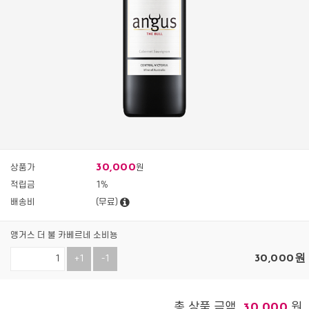
30,000
상품가
원
적립금
1%
배송비
(무료)
앵거스 더 불 카베르네 소비뇽
30,000
원
+1
-1
총 상품 금액
원
30,000