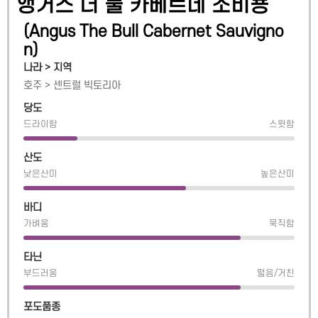
앵거스 더 불 카베르네 소비뇽
(
Angus The Bull Cabernet Sauvigno
n
)
나라 > 지역
호주
>
센트럴 빅토리아
당도
드라이함
스윗함
산도
낮은산미
높은산미
바디
가벼움
묵직함
타닌
부드러움
떫음/거친
포도품종