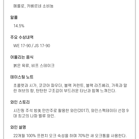
메를로, 카베르네 소비뇽
알콜
14.5
%
주요 수상내역
WE 17-90 / JS 17-90
어울리는 음식
붉은 육류, 비프 스테이크
테이스팅 노트
초콜렛과 시가, 코코아 파우더, 블랙 커런트, 블랙 라즈베리, 가죽과 말
린 허브의 향, 탄탄한 구조감이 부드러운 타닌과 함께 느껴진다.
와인 스토리
시진핑 주석 방美 만찬주로 활용한 와인(2017), 와인스펙테이터 선정 9
대 최고의 나파 벨류 와인.
와인 설명
22개월 100% 프렌치 오크 숙성을 하며 70%만 새 오크통을 사용한다.