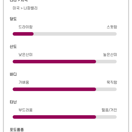
나라 > 지역
미국
>
나파밸리
당도
드라이함
스윗함
산도
낮은산미
높은산미
바디
가벼움
묵직함
타닌
부드러움
떫음/거친
포도품종