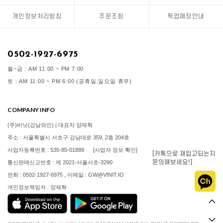
개인정보처리방침
주문조회
픽업매장안내
0502-1927-6975
월~금 : AM 11:00 ~ PM 7:00
토 : AM 11:00 ~ PM 6:00 (공휴일,일요일 휴무)
COMPANY INFO
(주)비닛(강남와인) | 대표자 양재혁
주소 : 서울특별시 서초구 강남대로 359, 2층 204호
사업자등록번호 : 535-85-01889
[사업자 정보 확인]
[카톡으로 재입고되는지
문의해보세요!]
통신판매신고번호 : 제 2021-서울서초-3290
전화 : 0502-1927-6975 , 이메일 : GW@VINIT.IO
개인정보책임자 : 양재혁