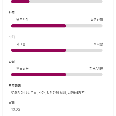
산도
낮은산미
높은산미
바디
가벼움
묵직함
타닌
부드러움
떫음/거친
포도품종
또우리가 나씨오날, 바가, 알리칸테 부셰, 시라(쉬라즈)
알콜
13.0
%