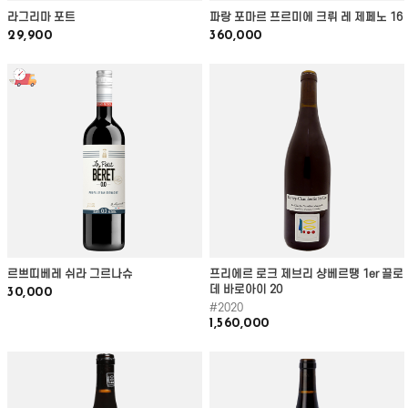
라그리마 포트
파랑 포마르 프르미에 크뤼 레 제페노 16
29,900
360,000
르쁘띠베레 쉬라 그르나슈
프리에르 로크 제브리 샹베르땡 1er 끌로
데 바로아이 20
30,000
#2020
1,560,000