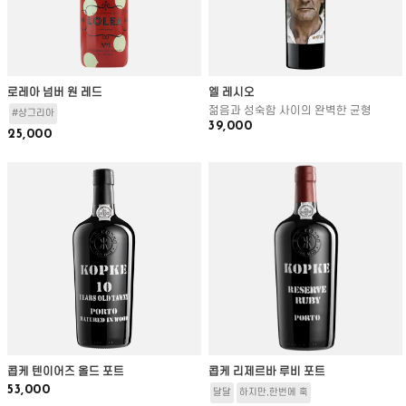
로레아 넘버 원 레드
엘 레시오
젊음과 성숙함 사이의 완벽한 균형
#샹그리아
39,000
25,000
콥케 텐이어즈 올드 포트
콥케 리제르바 루비 포트
53,000
달달
하지만,한번에 훅