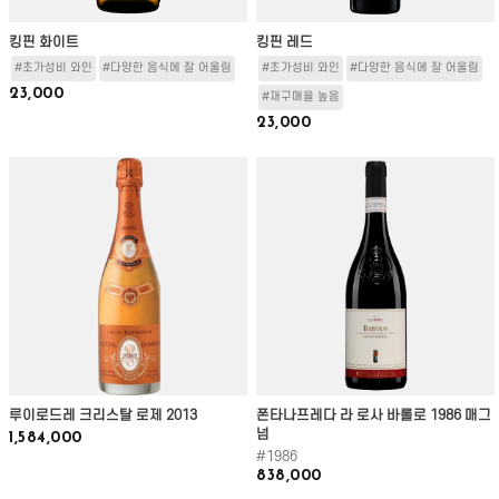
킹핀 화이트
킹핀 레드
#초가성비 와인
#다양한 음식에 잘 어울림
#초가성비 와인
#다양한 음식에 잘 어울림
23,000
#재구매율 높음
23,000
루이로드레 크리스탈 로제 2013
폰타나프레다 라 로사 바롤로 1986 매그
넘
1,584,000
#1986
838,000