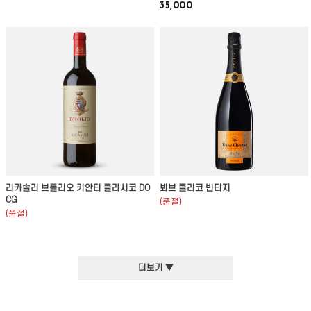
35,000
리카솔리 브롤리오 키안티 클라시코 DO
뵈브 클리코 빈티지
CG
(품절)
(품절)
더보기 ▼