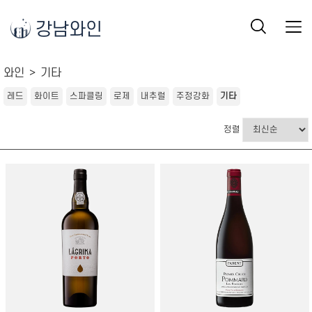
강남와인
와인
기타
레드
화이트
스파클링
로제
내추럴
주정강화
기타
정렬