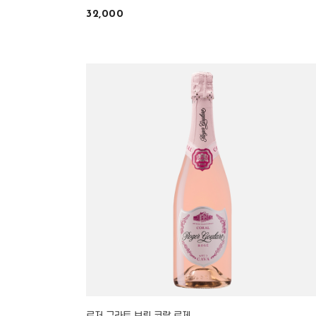
32,000
로저 구라트 브뤼 코랄 로제