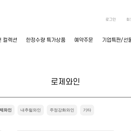
로그인
회
천 컬렉션
한정수량 특가상품
예약주문
기업특판/선
로제와인
제와인
내추럴와인
주정강화와인
기타