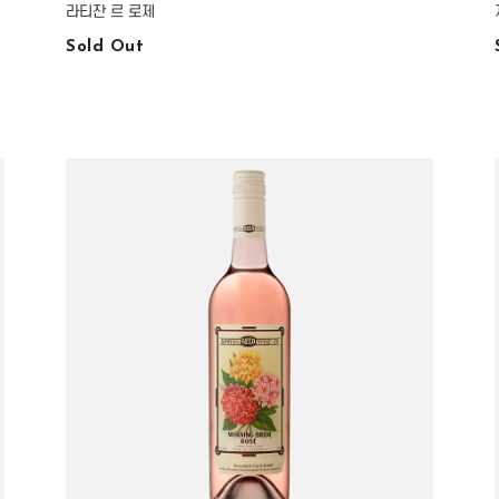
라티잔 르 로제
Sold Out