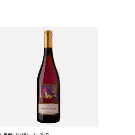
일 뿌레또 브라께토 다뀌 2022