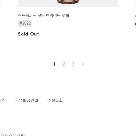
스프링시드 모닝 브라이드 로제
#2022
Sold Out
1
2
3
>>
방침
픽업매장안내
주문조회
 (공휴일,일요일 휴무)