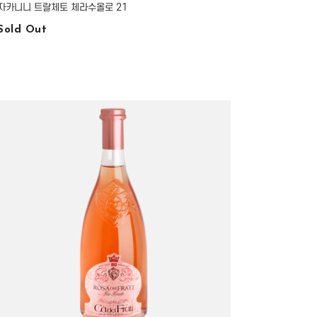
자카니니 트랄체토 체라수올로 21
Sold Out