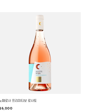
노떼로사 프리미티보 로사토
26,000