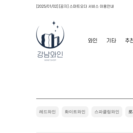
[2025/01/02] [공지] 스마트오더 서비스 이용안내
와인
기타
추
레드와인
화이트와인
스파클링와인
로