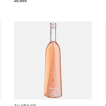
40,000
조닌 진줄라 로제