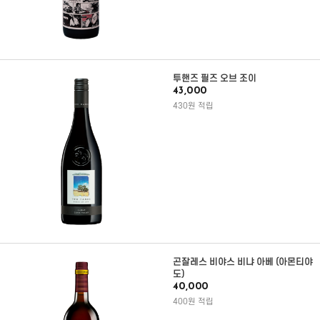
투핸즈 필즈 오브 조이
43,000
430원 적립
곤잘레스 비야스 비냐 아베 (아몬티야
도)
40,000
400원 적립