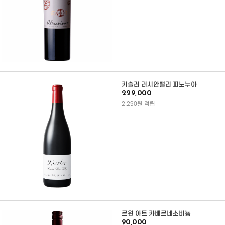
키슬러 러시안밸리 피노누아
229,000
2,290원 적립
르윈 아트 카베르네소비뇽
90,000