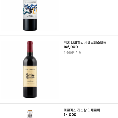
덕혼 나파밸리 카베르네소비뇽
166,000
1,660원 적립
마르께스 리스칼 리제르바
54,000