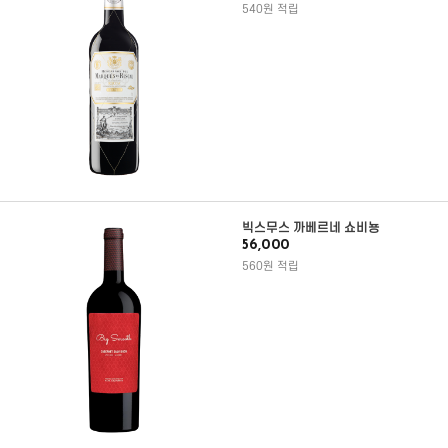
540원 적립
빅스무스 까베르네 쇼비뇽
56,000
560원 적립