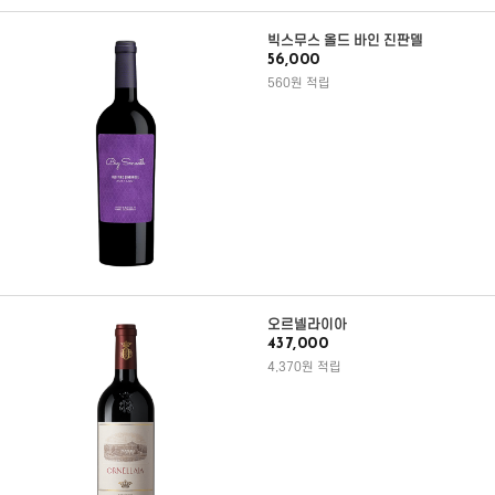
빅스무스 올드 바인 진판델
56,000
560원 적립
오르넬라이아
437,000
4,370원 적립