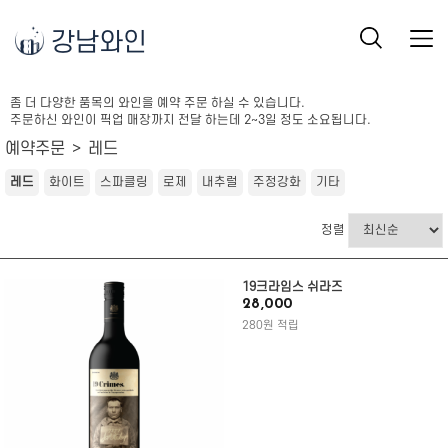
강남와인
좀 더 다양한 품목의 와인을 예약 주문 하실 수 있습니다.
주문하신 와인이 픽업 매장까지 전달 하는데 2~3일 정도 소요됩니다.
예약주문
레드
레드
화이트
스파클링
로제
내추럴
주정강화
기타
정렬
19크라임스 쉬라즈
28,000
280원 적립