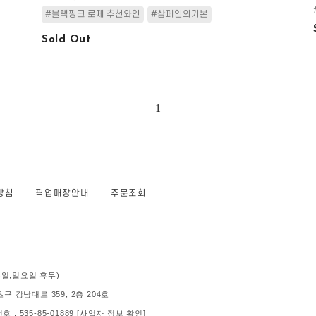
#블랙핑크 로제 추천와인
#샴페인의기본
Sold Out
1
방침
픽업매장안내
주문조회
 (공휴일,일요일 휴무)
 강남대로 359, 2층 204호
: 535-85-01889
[사업자 정보 확인]