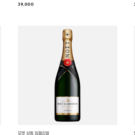
39,000
모엣 샹동 임페리얼