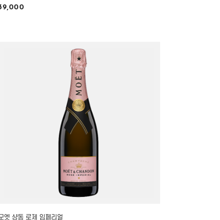
39,000
모엣 샹동 로제 임페리얼