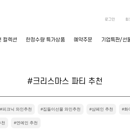
로그인
회
천 컬렉션
한정수량 특가상품
예약주문
기업특판/선
#크리스마스 파티 추천
#피크닉 와인추천
#집들이선물 와인추천
#샴페인 추천
#화
추천
#연예인 추천