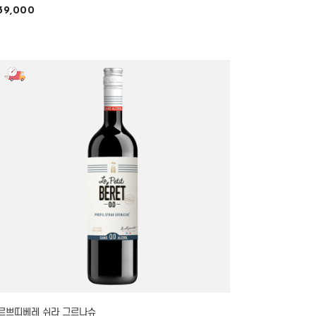
39,000
르쁘띠베레 쉬라 그르나슈