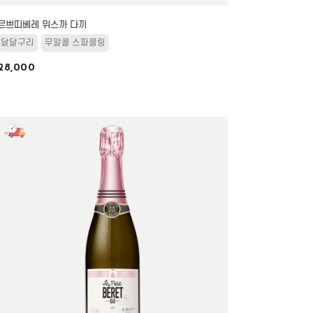
르쁘띠베레 뮈스까 다끼
달달구리
무알콜 스파클링
28,000