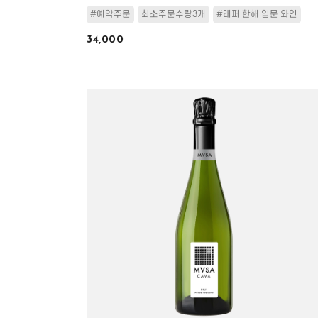
#예약주문
최소주문수량3개
#래퍼 한해 입문 와인
34,000