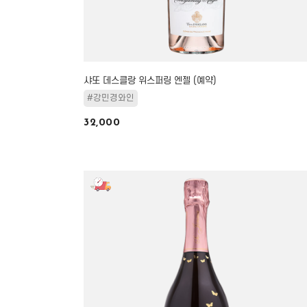
샤또 데스클랑 위스퍼링 엔젤 (예약)
#강민경와인
32,000