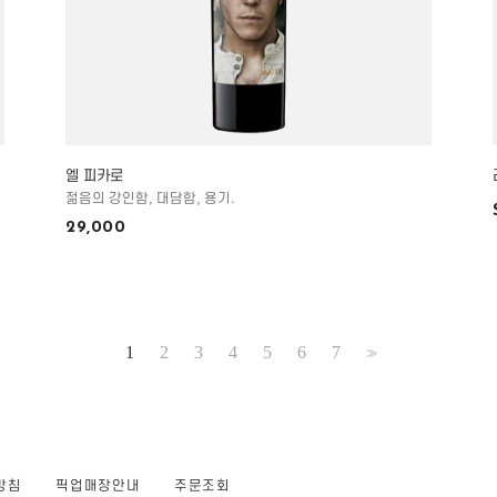
엘 피카로
젊음의 강인함, 대담함, 용기.
29,000
1
2
3
4
5
6
7
>>
방침
픽업매장안내
주문조회