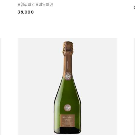
#혜리와인 #비밀이야
38,000