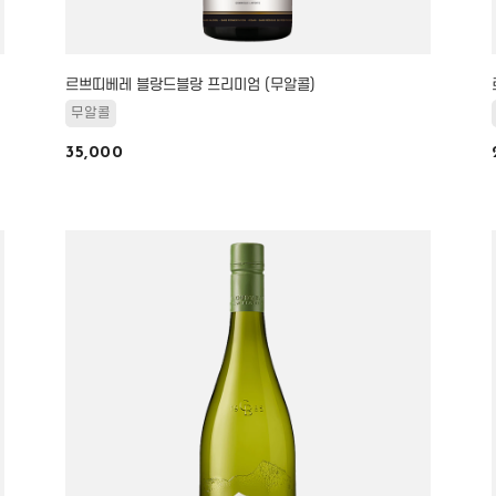
르쁘띠베레 블랑드블랑 프리미엄 (무알콜)
무알콜
35,000