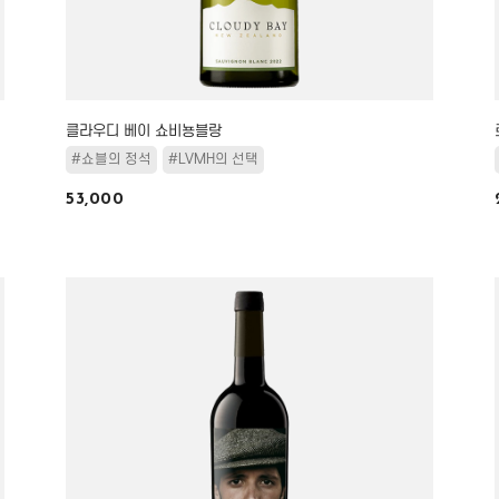
클라우디 베이 쇼비뇽블랑
#쇼블의 정석
#LVMH의 선택
53,000