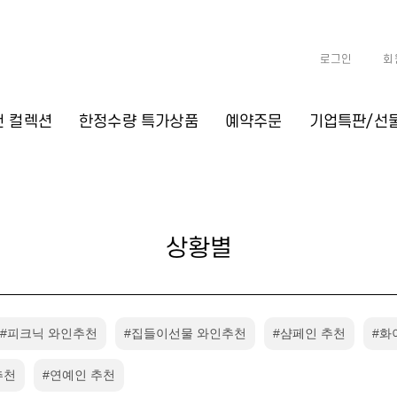
로그인
회
천 컬렉션
한정수량 특가상품
예약주문
기업특판/선
상황별
#피크닉 와인추천
#집들이선물 와인추천
#샴페인 추천
#화
추천
#연예인 추천